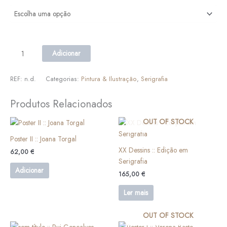
Adicionar
REF:
n.d.
Categorias:
Pintura & Ilustração
,
Serigrafia
Produtos Relacionados
OUT OF STOCK
Poster II :: Joana Torgal
XX Dessins :: Edição em
62,00
€
Serigrafia
Adicionar
165,00
€
Ler mais
OUT OF STOCK