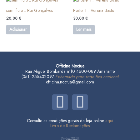
sem título :: Rui Gonçalves
Poster I :: Verena Basto
20,00
€
30,00
€
Adicionar
Ler mais
Officina Noctua
Rua Miguel Bombarda nº10 4600-089 Amarante
(351) 255432097
*c
hamada para rede fixa nacional
officina.noctua@gmail.com
F
I
a
n
Consulte as condições gerais da loja online
aqui
c
s
Livro de Reclamações
Officina Noctua © 2017-2026
Todos os direitos reservados