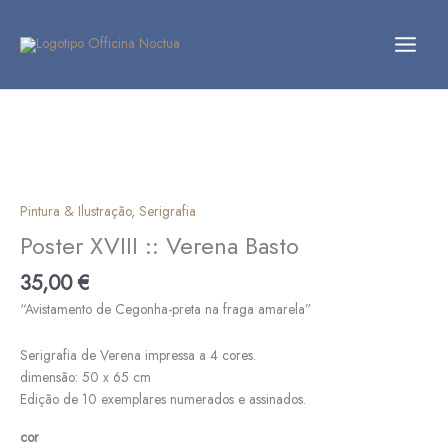
Skip
to
content
Quantidade
de
Poster
XVIII
::
Verena
Pintura & Ilustração
,
Serigrafia
Basto
Poster XVIII :: Verena Basto
35,00
€
“Avistamento de Cegonha-preta na fraga amarela”
Serigrafia de Verena impressa a 4 cores.
dimensão: 50 x 65 cm
Edição de 10 exemplares numerados e assinados.
cor