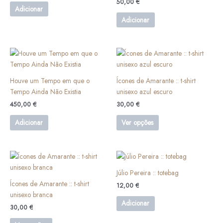
50,00
€
Adicionar
Adicionar
This
product
has
Houve um Tempo em que o
Ícones de Amarante :: t-shirt
multiple
Tempo Ainda Não Existia
unisexo azul escuro
variants.
450,00
€
30,00
€
The
options
Adicionar
Ver opções
may
be
chosen
This
on
product
Júlio Pereira :: totebag
the
has
Ícones de Amarante :: t-shirt
product
12,00
€
multiple
unisexo branca
page
variants.
Adicionar
30,00
€
The
options