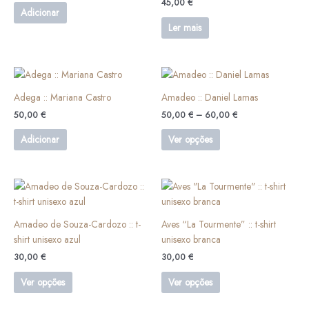
45,00
€
Adicionar
Ler mais
Price
This
range:
product
50,00 €
Adega :: Mariana Castro
Amadeo :: Daniel Lamas
has
through
50,00
€
50,00
€
–
60,00
€
60,00 €
multiple
variants.
Adicionar
Ver opções
The
options
may
This
This
be
product
product
chosen
has
has
Amadeo de Souza-Cardozo :: t-
Aves “La Tourmente” :: t-shirt
on
multiple
multiple
shirt unisexo azul
unisexo branca
the
variants.
variants.
product
30,00
€
30,00
€
The
The
page
options
options
Ver opções
Ver opções
may
may
be
be