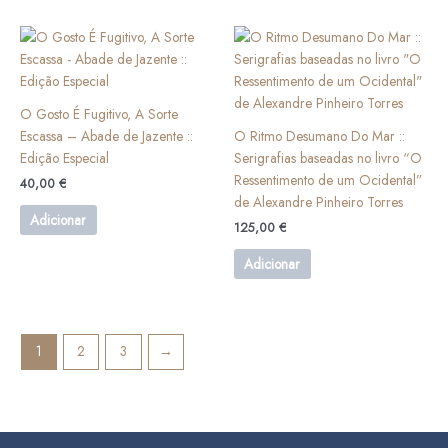
be
chosen
on
the
product
O Gosto É Fugitivo, A Sorte
page
Escassa – Abade de Jazente ::
O Ritmo Desumano Do Mar ::
Edição Especial
Serigrafias baseadas no livro “O
Ressentimento de um Ocidental”
40,00
€
de Alexandre Pinheiro Torres
Adicionar
125,00
€
Adicionar
1
2
3
→