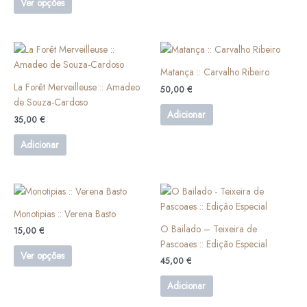
Ver opções
may
be
chosen
on
Matança :: Carvalho Ribeiro
the
La Forêt Merveilleuse :: Amadeo
product
50,00
€
de Souza-Cardoso
page
Adicionar
35,00
€
Adicionar
This
product
Monotipias :: Verena Basto
has
O Bailado – Teixeira de
15,00
€
multiple
Pascoaes :: Edição Especial
variants.
Ver opções
45,00
€
The
options
Adicionar
may