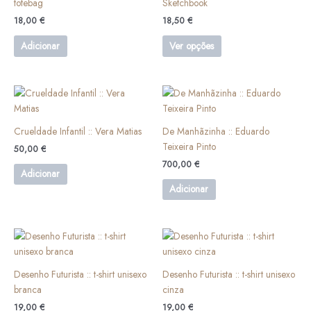
totebag
Sketchbook
product
variants.
page
18,00
€
18,50
€
The
options
Adicionar
Ver opções
may
be
chosen
on
the
Crueldade Infantil :: Vera Matias
De Manhãzinha :: Eduardo
product
Teixeira Pinto
page
50,00
€
700,00
€
Adicionar
Adicionar
This
This
product
product
has
has
Desenho Futurista :: t-shirt unisexo
Desenho Futurista :: t-shirt unisexo
multiple
multiple
branca
cinza
variants.
variants.
19,00
€
19,00
€