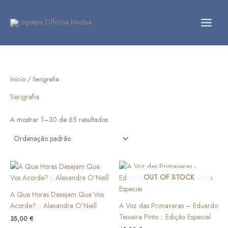
Skip
to
content
Início
/ Serigrafia
Serigrafia
A mostrar 1–30 de 65 resultados
OUT OF STOCK
A Que Horas Desejam Que Vos
Acorde? :: Alexandre O’Neill
A Voz das Primaveras – Eduardo
Teixeira Pinto :: Edição Especial
35,00
€