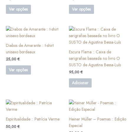
The
The
options
options
Ver opções
Ver opções
may
may
be
be
chosen
chosen
This
on
on
product
the
the
has
Diabos de Amarante :: t-shirt
product
product
multiple
unisexo bordeaux
Escura Flama :: Caixa de
page
page
variants.
serigrafias baseada no livro O
25,00
€
The
SUSTO de Agustina Bessa-Luís
options
Ver opções
95,00
€
may
be
Adicionar
chosen
on
the
product
page
Espiritualidade :: Patrícia Verme
Heiner Müller – Poemas :: Edição
Especial
50,00
€