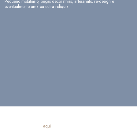
Pequeno mobiliário, peças decorativas, artesanato, re-design e
eventualmente uma ou outra relíquia.
Conheça
aqui
o nosso projecto de birdwatching!