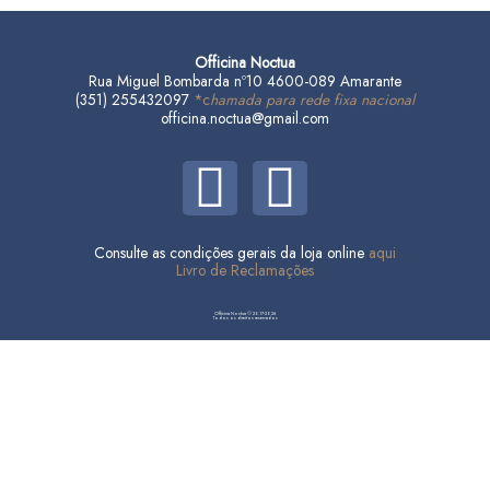
Officina Noctua
Rua Miguel Bombarda nº10 4600-089 Amarante
(351) 255432097
*c
hamada para rede fixa nacional
officina.noctua@gmail.com
F
I
a
n
Consulte as condições gerais da loja online
aqui
c
s
Livro de Reclamações
e
t
Officina Noctua © 2017-2026
Todos os direitos reservados
b
a
o
g