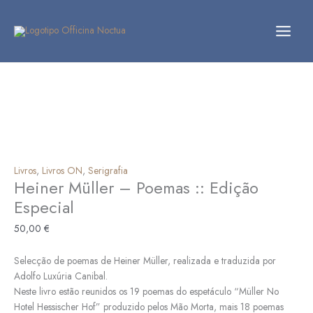
Skip
Quantidade
to
de
content
Heiner
Müller
-
Poemas
::
Edição
Especial
Livros
,
Livros ON
,
Serigrafia
Heiner Müller – Poemas :: Edição
Especial
50,00
€
Selecção de poemas de Heiner Müller, realizada e traduzida por
Adolfo Luxúria Canibal.
Neste livro estão reunidos os 19 poemas do espetáculo “Müller No
Hotel Hessischer Hof” produzido pelos Mão Morta, mais 18 poemas