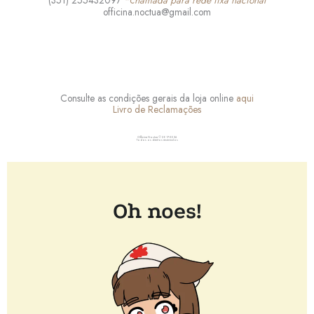
officina.noctua@gmail.com
F
I
a
n
Consulte as condições gerais da loja online
aqui
c
s
Livro de Reclamações
e
t
Officina Noctua © 2017-2026
Todos os direitos reservados
b
a
o
g
o
r
k
a