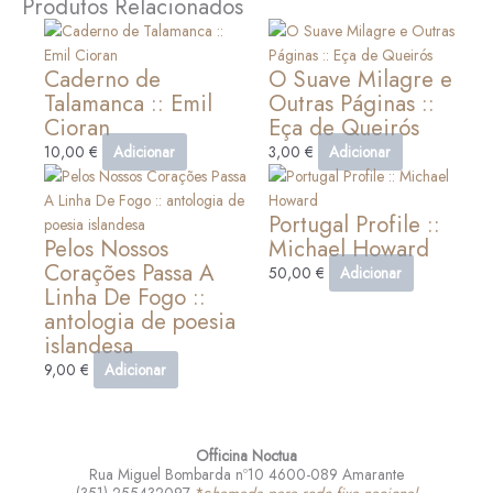
Produtos Relacionados
Caderno de
O Suave Milagre e
Talamanca :: Emil
Outras Páginas ::
Cioran
Eça de Queirós
10,00
€
Adicionar
3,00
€
Adicionar
Portugal Profile ::
Pelos Nossos
Michael Howard
Corações Passa A
50,00
€
Adicionar
Linha De Fogo ::
antologia de poesia
islandesa
9,00
€
Adicionar
Officina Noctua
Rua Miguel Bombarda nº10 4600-089 Amarante
(351) 255432097
*c
hamada para rede fixa nacional