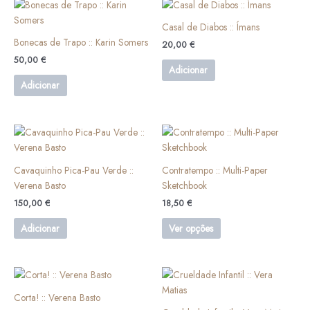
on
on
Casal de Diabos :: Ímans
the
the
Bonecas de Trapo :: Karin Somers
product
product
20,00
€
page
page
50,00
€
Adicionar
Adicionar
This
product
has
Cavaquinho Pica-Pau Verde ::
Contratempo :: Multi-Paper
multiple
Verena Basto
Sketchbook
variants.
150,00
€
18,50
€
The
options
Adicionar
Ver opções
may
be
chosen
on
Corta! :: Verena Basto
the