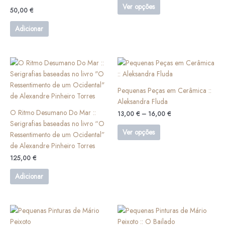
variants.
Ver opções
50,00
€
The
options
Adicionar
may
be
chosen
Price
This
on
range:
product
13,00 €
the
has
through
Pequenas Peças em Cerâmica ::
product
16,00 €
multiple
Aleksandra Fluda
page
variants.
O Ritmo Desumano Do Mar ::
13,00
€
–
16,00
€
The
Serigrafias baseadas no livro “O
options
Ver opções
Ressentimento de um Ocidental”
may
de Alexandre Pinheiro Torres
be
125,00
€
chosen
on
Adicionar
the
product
page
Price
Price
This
This
range:
range:
product
product
145,00 €
145,00 €