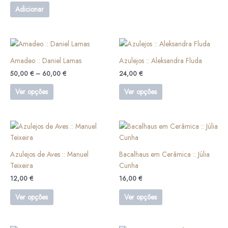
Adicionar
Price
This
This
range:
product
product
50,00 €
Amadeo :: Daniel Lamas
Azulejos :: Aleksandra Fluda
has
has
through
50,00
€
–
60,00
€
24,00
€
60,00 €
multiple
multiple
variants.
variants.
Ver opções
Ver opções
The
The
options
options
may
may
This
This
be
be
product
product
chosen
chosen
has
has
Azulejos de Aves :: Manuel
Bacalhaus em Cerâmica :: Júlia
on
on
multiple
multiple
Teixeira
Cunha
the
the
variants.
variants.
product
product
12,00
€
16,00
€
The
The
page
page
options
options
Ver opções
Ver opções
may
may
be
be
chosen
chosen