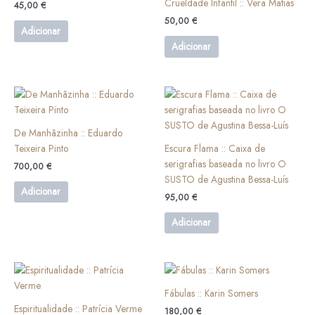
Crueldade Infantil :: Vera Matias
product
45,00
€
page
50,00
€
Adicionar
Adicionar
De Manhãzinha :: Eduardo
Teixeira Pinto
Escura Flama :: Caixa de
serigrafias baseada no livro O
700,00
€
SUSTO de Agustina Bessa-Luís
Adicionar
95,00
€
Adicionar
This
product
Fábulas :: Karin Somers
has
Espiritualidade :: Patrícia Verme
180,00
€