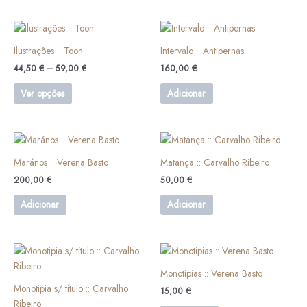
be
chosen
Price
This
on
range:
product
44,50 €
Ilustrações :: Toon
Intervalo :: Antipernas
the
has
through
product
44,50
€
–
59,00
€
160,00
€
59,00 €
multiple
page
variants.
Ver opções
Adicionar
The
options
may
be
Marános :: Verena Basto
Matança :: Carvalho Ribeiro
chosen
on
200,00
€
50,00
€
the
Adicionar
Adicionar
product
page
This
product
Monotipias :: Verena Basto
has
Monotipia s/ título :: Carvalho
15,00
€
multiple
Ribeiro