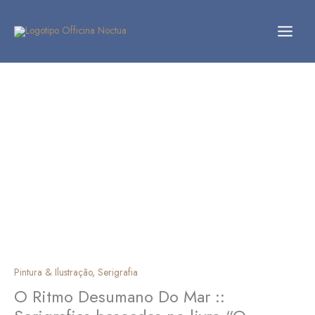
Skip
to
content
Quantidade
de
O
Ritmo
Desumano
Do
Mar
::
Serigrafias
baseadas
no
livro
"O
Ressentimento
Pintura & Ilustração
,
Serigrafia
de
O Ritmo Desumano Do Mar ::
um