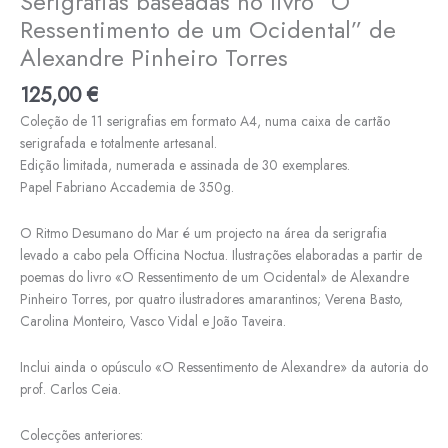
Serigrafias baseadas no livro “O
Ocidental"
Ressentimento de um Ocidental” de
de
Alexandre
Alexandre Pinheiro Torres
Pinheiro
125,00
€
Torres
Coleção de 11 serigrafias em formato A4, numa caixa de cartão
serigrafada e totalmente artesanal.
Edição limitada, numerada e assinada de 30 exemplares.
Papel Fabriano Accademia de 350g.
O Ritmo Desumano do Mar é um projecto na área da serigrafia
levado a cabo pela Officina Noctua. Ilustrações elaboradas a partir de
poemas do livro «O Ressentimento de um Ocidental» de
Alexandre
Pinheiro Torres
, por quatro ilustradores amarantinos; Verena Basto,
Carolina Monteiro, Vasco Vidal e João Taveira.
Inclui ainda o opúsculo «O Ressentimento de Alexandre» da autoria do
prof. Carlos Ceia.
Colecções anteriores: