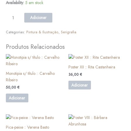
Availability:
5 em stock
Adicionar
Categorias:
Pintura & Ilustração
,
Serigrafia
Produtos Relacionados
Poster XII :: Rita Castanheira
Monotipia s/ título :: Carvalho
36,00
€
Ribeiro
Adicionar
50,00
€
Adicionar
This
product
Pica-peixe :: Verena Basto
has