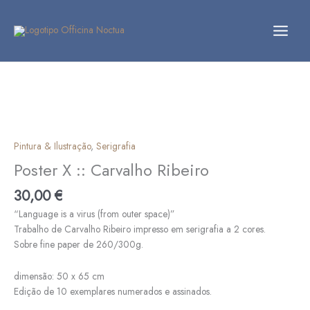
Skip
to
content
Quantidade
de
Poster
X
::
Carvalho
Pintura & Ilustração
,
Serigrafia
Ribeiro
Poster X :: Carvalho Ribeiro
30,00
€
“Language is a virus (from outer space)”
Trabalho de Carvalho Ribeiro impresso em serigrafia a 2 cores.
Sobre fine paper de 260/300g.
dimensão: 50 x 65 cm
Edição de 10 exemplares numerados e assinados.