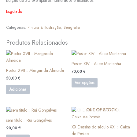
Edição de 20 exemplares numerados e assinados.
Esgotado
Categorias:
Pintura & Ilustração
,
Serigrafia
Produtos Relacionados
This
product
Poster XIV :: Alice Montanha
has
Poster XVII :: Margarida Almeida
70,00
€
multiple
50,00
€
variants.
Ver opções
The
Adicionar
options
may
be
OUT OF STOCK
chosen
sem título :: Rui Gonçalves
on
XX Dessins do século XXI :: Caixa
the
20,00
€
de Postais
product