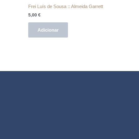
Frei Luís de Sousa :: Almeida Garrett
5,00
€
Adicionar