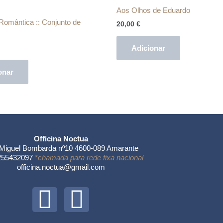
Aos Olhos de Eduardo
omântica :: Conjunto de
20,00
€
Adicionar
onar
Officina Noctua
Miguel Bombarda nº10 4600-089 Amarante
 255432097
*c
hamada para rede fixa nacional
officina.noctua@gmail.com
F
I