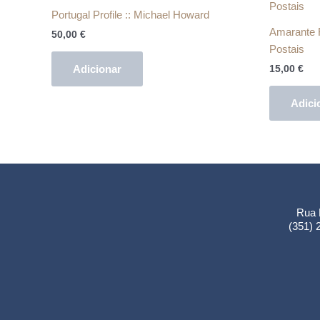
Portugal Profile :: Michael Howard
Amarante R
50,00
€
Postais
Adicionar
15,00
€
Adici
Rua 
(351)