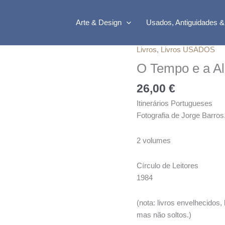
Arte & Design
Usados, Antiguidades &
Livros
,
Livros USADOS
Quantidade
de
O Tempo e a Al
O
26,00
€
Tempo
e
Itinerários Portugueses
a
Fotografia de Jorge Barros
Alma
::
2 volumes
José
Hermano
Círculo de Leitores
Saraiva
1984
(nota: livros envelhecido
mas não soltos.)