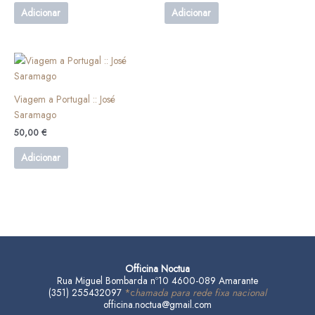
Adicionar
Adicionar
Viagem a Portugal :: José
Saramago
50,00
€
Adicionar
Officina Noctua
Rua Miguel Bombarda nº10 4600-089 Amarante
(351) 255432097
*c
hamada para rede fixa nacional
officina.noctua@gmail.com