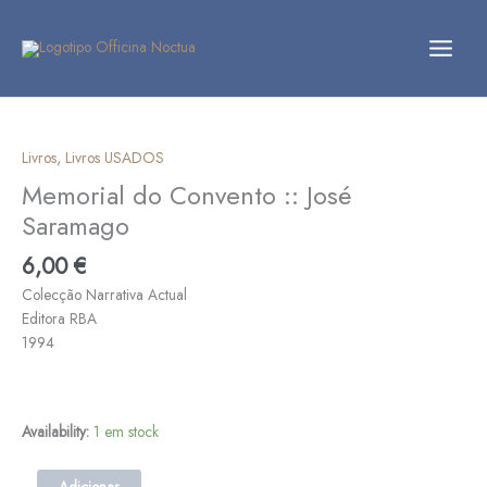
Skip
to
content
Quantidade
de
Memorial
Livros
,
Livros USADOS
do
Memorial do Convento :: José
Convento
Saramago
::
José
6,00
€
Saramago
Colecção Narrativa Actual
Editora RBA
1994
Availability:
1 em stock
Adicionar