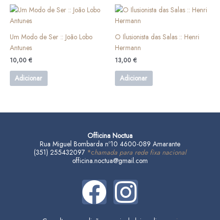
Um Modo de Ser :: João Lobo
O Ilusionista das Salas :: Henri
Antunes
Hermann
10,00
€
13,00
€
Adicionar
Adicionar
Officina Noctua
Rua Miguel Bombarda nº10 4600-089 Amarante
(351) 255432097
*c
hamada para rede fixa nacional
officina.noctua@gmail.com
F
I
a
n