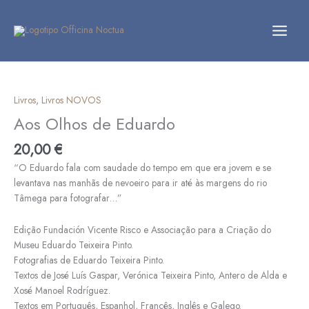
Skip
to
content
Quantidade
de
Aos
Livros
,
Livros NOVOS
Olhos
Aos Olhos de Eduardo
de
Eduardo
20,00
€
“O Eduardo fala com saudade do tempo em que era jovem e se
levantava nas manhãs de nevoeiro para ir até às margens do rio
Tâmega para fotografar…”
Edição Fundación Vicente Risco e Associação para a Criação do
Museu Eduardo Teixeira Pinto.
Fotografias de Eduardo Teixeira Pinto.
Textos de José Luís Gaspar, Verónica Teixeira Pinto, Antero de Alda e
Xosé Manoel Rodríguez.
Textos em Português, Espanhol, Francês, Inglês e Galego.