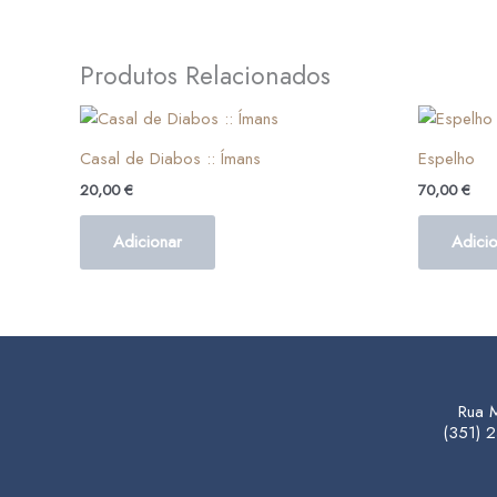
Produtos Relacionados
Casal de Diabos :: Ímans
Espelho
20,00
€
70,00
€
Adicionar
Adici
Rua 
(351)