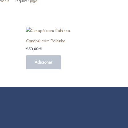
esania
Etiqueta:
jogo
Canapé com Palhinha
250,00
€
Adicionar