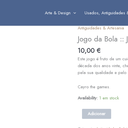
Arte & Design
Usados, Antiguidades 
Antiguidades & Artesania
Quantidade
de
Jogo da Bola ::
Jogo
10,00
€
da
Bola
Este jogo é fruto de um c
::
década dos anos vinte, ch
Jogo
pela sua qualidade e pelo
réplica
dos
Cayro the games.
anos
20
Availability:
1 em stock
Adicionar