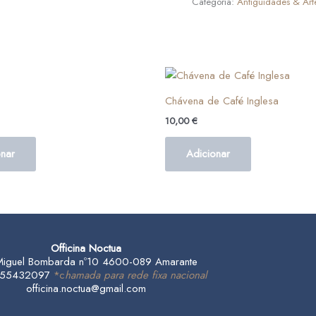
Categoria:
Antiguidades & Art
Chávena de Café Inglesa
10,00
€
onar
Adicionar
Officina Noctua
Miguel Bombarda nº10 4600-089 Amarante
 255432097
*c
hamada para rede fixa nacional
officina.noctua@gmail.com