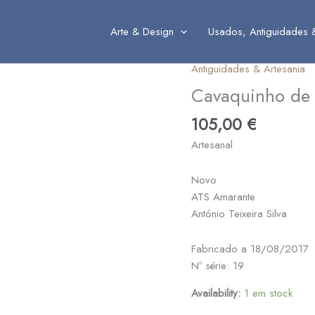
Arte & Design
Usados, Antiguidades 
Antiguidades & Artesania
Quantidade
de
Cavaquinho de
Cavaquinho
105,00
€
de
Cabaça
Artesanal
Novo
ATS Amarante
António Teixeira Silva
Fabricado a 18/08/2017
Nº série: 19
Availability:
1 em stock