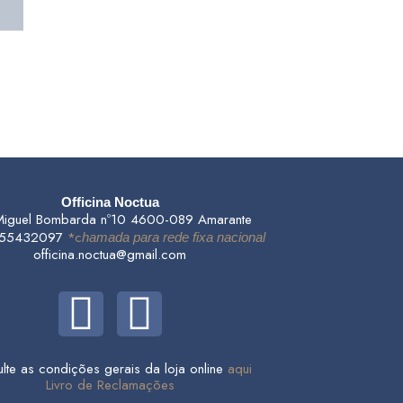
Officina Noctua
Miguel Bombarda nº10 4600-089 Amarante
255432097
*c
hamada para rede fixa nacional
officina.noctua@gmail.com
F
I
a
n
lte as condições gerais da loja online
aqui
c
s
Livro de Reclamações