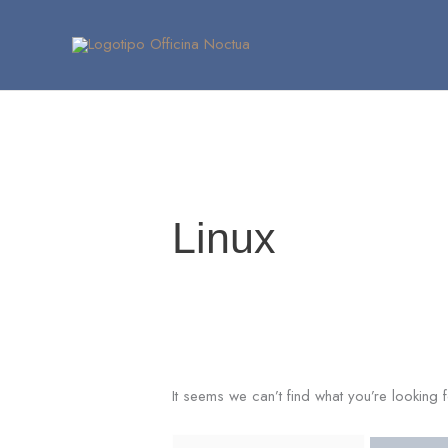
Skip
Search
to
for:
content
Linux
It seems we can’t find what you’re looking 