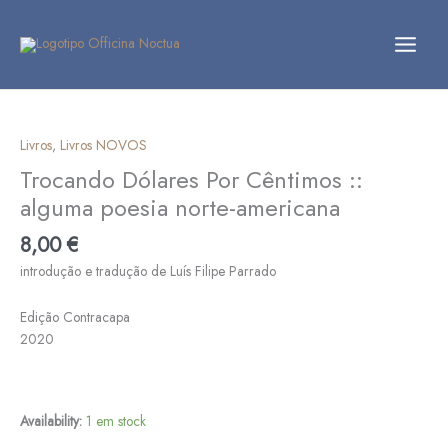
Skip
to
content
Quantidade
de
Trocando
Livros
,
Livros NOVOS
Dólares
Trocando Dólares Por Cêntimos ::
Por
alguma poesia norte-americana
Cêntimos
::
8,00
€
alguma
introdução e tradução de Luís Filipe Parrado
poesia
norte-
Edição Contracapa
americana
2020
Availability:
1 em stock