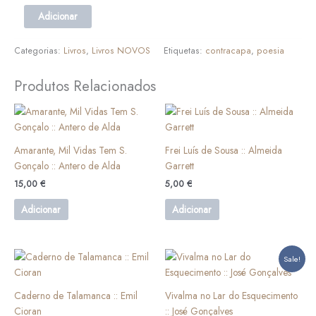
Adicionar
Categorias:
Livros
,
Livros NOVOS
Etiquetas:
contracapa
,
poesia
Produtos Relacionados
Amarante, Mil Vidas Tem S.
Frei Luís de Sousa :: Almeida
Gonçalo :: Antero de Alda
Garrett
15,00
€
5,00
€
Adicionar
Adicionar
O
O
Sale!
preço
preço
original
atual
era:
é:
Caderno de Talamanca :: Emil
Vivalma no Lar do Esquecimento
17,00 €.
15,00 €.
Cioran
:: José Gonçalves