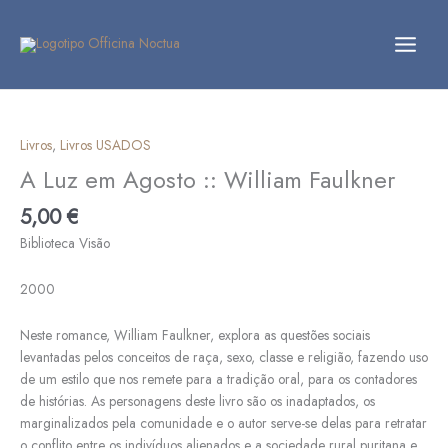
Skip
to
content
Quantidade
de
A
Livros
,
Livros USADOS
Luz
A Luz em Agosto :: William Faulkner
em
Agosto
5,00
€
::
Biblioteca Visão
William
Faulkner
2000
Neste romance, William Faulkner, explora as questões sociais
levantadas pelos conceitos de raça, sexo, classe e religião, fazendo uso
de um estilo que nos remete para a tradição oral, para os contadores
de histórias. As personagens deste livro são os inadaptados, os
marginalizados pela comunidade e o autor serve-se delas para retratar
o conflito entre os indivíduos alienados e a sociedade rural puritana e