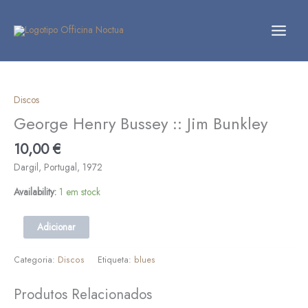
Skip
to
content
Quantidade
de
George
Discos
Henry
George Henry Bussey :: Jim Bunkley
Bussey
::
10,00
€
Jim
Dargil, Portugal, 1972
Bunkley
Availability:
1 em stock
Adicionar
Categoria:
Discos
Etiqueta:
blues
Produtos Relacionados