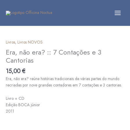
Skip
to
content
Quantidade
de
Era,
Livros
,
Livros NOVOS
não
Era, não era? :: 7 Contações e 3
era?
Cantorias
::
7
15,00
€
Contações
Era, não era? reúne histórias tradicionais de várias partes do mundo
e
recriadas por nove grandes contadores em 7 contações e 3 cantorias.
3
Cantorias
Livro + CD
Edição BOCA júnior
2011