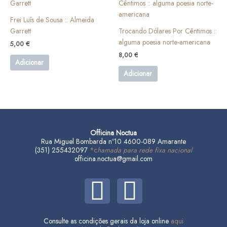
Frei Luís de Sousa :: Almeida
Garrett
Trocando Dólares Por Cêntimos ::
alguma poesia norte-americana
5,00
€
8,00
€
Adicionar
Adicionar
Officina Noctua
Rua Miguel Bombarda nº10 4600-089 Amarante
(351) 255432097
*c
hamada para rede fixa nacional
officina.noctua@gmail.com
F
I
a
n
Consulte as condições gerais da loja online
aqui