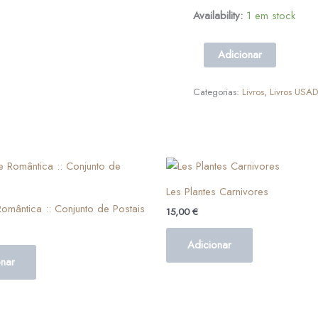
Availability:
1 em stock
Adicionar
Categorias:
Livros
,
Livros USA
Les Plantes Carnivores
omântica :: Conjunto de Postais
15,00
€
Adicionar
onar