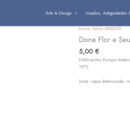
Arte & Design
Usados, Antiguidades 
Livros
,
Livros USADOS
Quantidade
de
Dona Flor e Seu
Dona
5,00
€
Flor
e
Publicações Europa-Améri
Seus
1972
Dois
Maridos
(nota: capa deteriorada, m
::
Jorge
Amado