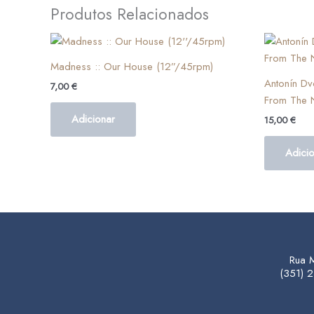
Produtos Relacionados
Madness :: Our House (12”/45rpm)
Antonín Dv
7,00
€
From The 
Adicionar
15,00
€
Adici
Rua 
(351)