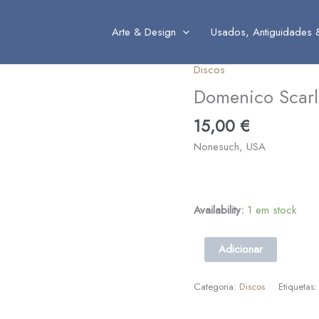
Arte & Design
Usados, Antiguidades 
Discos
Quantidade
de
Domenico Scarla
Domenico
15,00
€
Scarlatti
::
Nonesuch, USA
16
Sonatas
for
Harpsichord
Availability:
1 em stock
Adicionar
Categoria:
Discos
Etiquetas