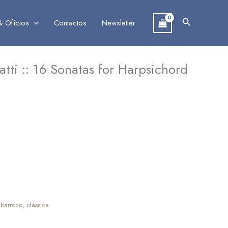
Search
& Ofícios
Contactos
Newsletter
tti :: 16 Sonatas for Harpsichord
:
barroco
,
clássica