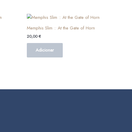
Memphis Slim :: At the Gate of Horn
20,00
€
Adicionar