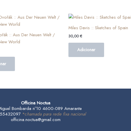
Miles Davis :: Sketches of Spain
ořák :: Aus Der Neuen Welt /
30,00
€
New World
Adicionar
onar
Officina Noctua
Miguel Bombarda nº10 4600-089 Amarante
 255432097
*c
hamada para rede fixa nacional
officina.noctua@gmail.com