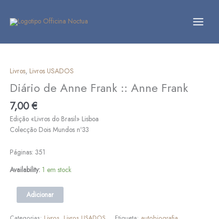
Skip
to
content
Quantidade
de
Diário
Livros
,
Livros USADOS
de
Diário de Anne Frank :: Anne Frank
Anne
Frank
7,00
€
::
Edição «Livros do Brasil» Lisboa
Anne
Colecção Dois Mundos nº33
Frank
Páginas: 351
Availability:
1 em stock
Adicionar
Categorias:
Livros
,
Livros USADOS
Etiqueta:
autobiografia