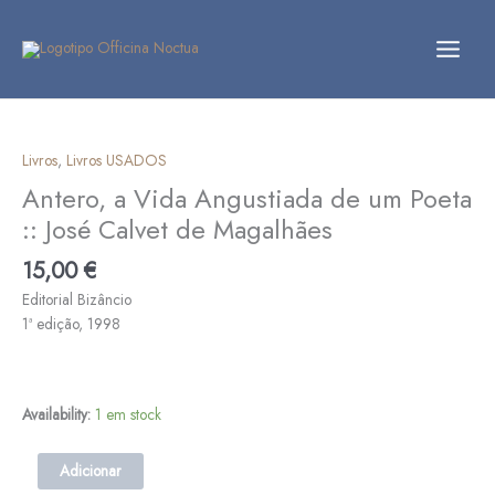
Skip
to
content
Quantidade
de
Antero,
Livros
,
Livros USADOS
a
Antero, a Vida Angustiada de um Poeta
Vida
:: José Calvet de Magalhães
Angustiada
de
15,00
€
um
Editorial Bizâncio
Poeta
1ª edição, 1998
::
José
Calvet
de
Availability:
1 em stock
Magalhães
Adicionar