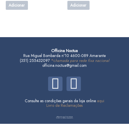
Adicionar
Adicionar
Officina Noctua
Rua Miguel Bombarda nº10 4600-089 Amarante
(351) 255432097
*c
hamada para rede fixa nacional
officina.noctua@gmail.com
F
I
a
n
Consulte as condições gerais da loja online
aqui
c
s
Livro de Reclamações
e
t
Officina Noctua © 2017-2026
Todos os direitos reservados