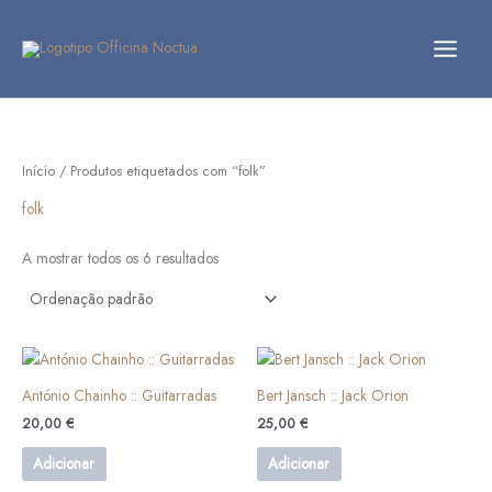
Skip
to
content
Início
/ Produtos etiquetados com “folk”
folk
A mostrar todos os 6 resultados
António Chainho :: Guitarradas
Bert Jansch :: Jack Orion
20,00
€
25,00
€
Adicionar
Adicionar