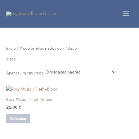
Skip
to
content
Início
/ Produtos etiquetados com “disco”
disco
Apenas um resultado
Roxy Music :: Flesh+Blood
22,00
€
Adicionar