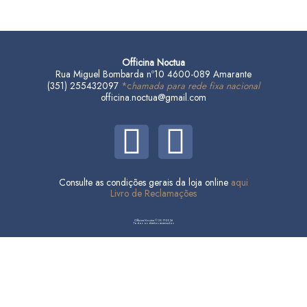
Officina Noctua
Rua Miguel Bombarda nº10 4600-089 Amarante
(351) 255432097
*c
hamada para rede fixa nacional
officina.noctua@gmail.com
F
I
a
n
Consulte as condições gerais da loja online
aqui
c
s
Livro de Reclamações
e
t
Officina Noctua © 2017-2026
Todos os direitos reservados
b
a