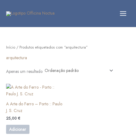
Skip
to
content
Início
/ Produtos etiquetados com “arquitectura”
arquitectura
Apenas um resultado
A Arte do Ferro – Porto :: Paulo
J. S. Cruz
25,00
€
Adicionar