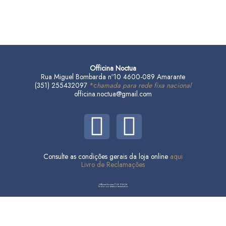
Officina Noctua
Rua Miguel Bombarda nº10 4600-089 Amarante
(351) 255432097
*c
hamada para rede fixa nacional
officina.noctua@gmail.com
F
I
a
n
Consulte as condições gerais da loja online
aqui
c
s
Livro de Reclamações
e
t
Officina Noctua © 2017-2026
Todos os direitos reservados