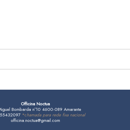
Officina Noctua
Miguel Bombarda nº10 4600-089 Amarante
 255432097
*c
hamada para rede fixa nacional
officina.noctua@gmail.com