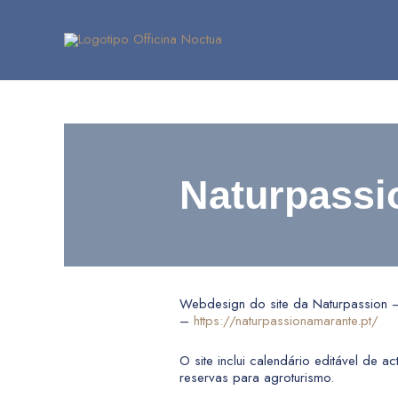
Skip
to
content
Naturpassi
Webdesign do site da Naturpassion –
–
https://naturpassionamarante.pt/
O site inclui calendário editável de a
reservas para agroturismo.